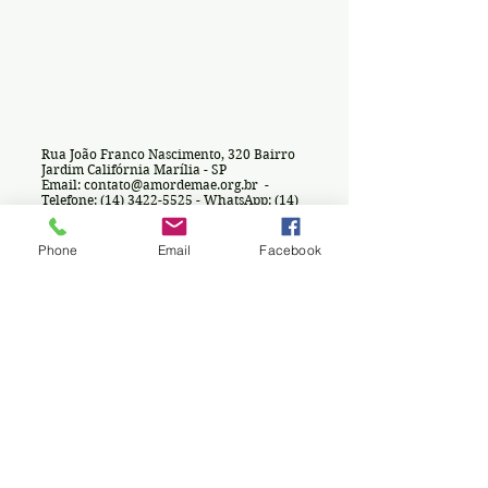
Rua João Franco Nascimento, 320 Bairro
Jardim Califórnia Marília - SP
Email:
contato@amordemae.org.br
-
Telefone:
(14) 3422-5525
- WhatsApp:
(14)
99708-5326
- Padaria: (
14) 99168-8652
Phone
Email
Facebook
ENVIAR
Helvetica Light is an easy-to-read font, with
tall and narrow letters, that works well on
almost every site.