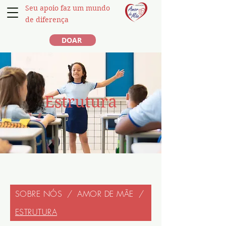
Seu apoio faz um mundo
de diferença
DOAR
Estrutura
SOBRE NÓS
/
AMOR DE MÃE
/
ESTRUTURA