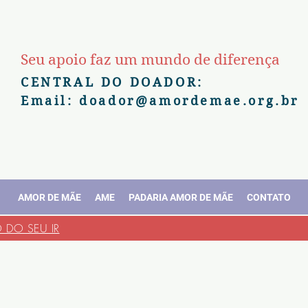
Seu apoio faz um mundo de diferença
CENTRAL DO DOADOR:
Email:
doador@amordemae.org.br
AMOR DE MÃE
AME
PADARIA AMOR DE MÃE
CONTATO
DO SEU IR